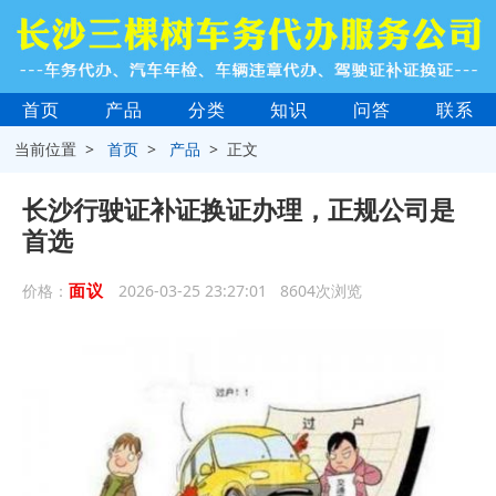
首页
产品
分类
知识
问答
联系
当前位置 >
首页
>
产品
> 正文
长沙行驶证补证换证办理，正规公司是
首选
面议
价格：
2026-03-25 23:27:01 8604次浏览