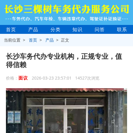
首页
产品
分类
知识
问答
联系
当前位置 >
首页
>
产品
> 正文
长沙车务代办专业机构，正规专业，值
得信赖
面议
价格：
2026-03-23 23:57:01 14527次浏览